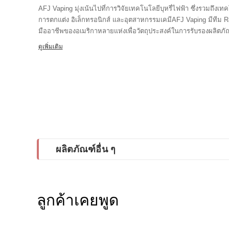
AFJ Vaping มุ่งเน้นไปที่การวิจัยเทคโนโลยีบุหรี่ไฟฟ้า ซึ่งรวมถึ
การตกแต่ง อิเล็กทรอนิกส์ และอุตสาหกรรมเคมีAFJ Vaping มีทีม R
มืออาชีพของอเมริกาหลายแห่งเพื่อวัตถุประสงค์ในการรับรองผลิตภ
Vaping จะจัดส่งผลิตภัณฑ์ไปยังห้องปฏิบัติการเพื่อทำการทดสอบอย
ดูเพิ่มเติม
เซรามิก CBD ที่ทันสมัยที่สุดในประเทศจีนซึ่งรองรับทั้ง CBD และ 
สูงของเราจะไม่สูญเสียผลกระทบใด ๆ และมีรสชาติที่ดีกว่าในทางกลั
ระดับมืออาชีพ ดังนั้นทั้งในแง่ของความแม่นยำและอัตราการรั่วไห
มากสุดท้ายแต่ไม่ท้ายสุด AFJ Vaping มีโรงงานมืออาชีพ ครอบคลุม
5,000 ตร.ม.ดังนั้นเราจึงไม่เพียงแต่สามารถพัฒนาและผลิตผลิตภัณฑ์
CBD เท่านั้น แต่ยังรวมถึงการประกันคุณภาพผลิตภัณฑ์ที่มีการควบคุม
บริการคุณภาพสูง ในแง่ของการบริการ เป้าหมายของเราคือสร้างความพึงพอใจและช่วยเหลือลูกค้าอย่างสุดใจ
ซึ่งรวมถึงการปรับปรุงประสิทธิภาพ เพิ่มผลกำไร ประหยัดต้นทุน 
ตลาดAFJ Vaping สามารถจัดหาอุปกรณ์ระดับมืออาชีพ บรรจุภัณฑ์
ผลิตภัณฑ์อื่น ๆ
เช่นกันในเวลาเดียวกัน AFJ Vaping ไม่เพียงแต่ผลิตและจำหน่ายผลิตภ
vape โดย Facebook, Instagram, Twitter และ Linkedinคุณสามารถ
ของคุณ และผูกมิตรกับผู้สูบไอคนอื่น ๆ ทั่วโลกAFJ Vaping หวังว่าจะช
เพลิดเพลินไปกับทางเลือกที่ดีต่อสุขภาพแทนยาสูบผู้บริโภคที่มีสุขภ
ลูกค้าเคยพูด
AFJ Vaping มุ่งมั่นที่จะสร้างบริการปรับแต่งการสูบไอที่เชื่อถือได้สำหรับลูกค้าของเรามุ่งเน้นที่คุณภาพของ
ผลิตภัณฑ์สูง เทคโนโลยีขั้นสูง ความปลอดภัย และการสูบไอที่ดียิ่งขึ