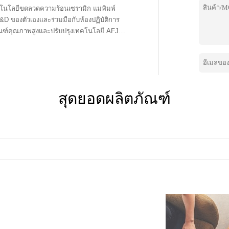
งเทคโนโลยีขดลวดความร้อนเซรามิก แม่พิมพ์
&D ของตัวเองและร่วมมือกับห้องปฏิบัติการ
ัณฑ์คุณภาพสูงและปรับปรุงเทคโนโลยี AFJ
่างสม่ำเสมอเป็นผลให้ AFJ Vaping มีขดลวด
e-liquid และเทคโนโลยีการทำให้เป็นละอองขั้น
บกัน AFJ Vaping มีอุปกรณ์และแม่พิมพ์
ลของน้ำมันจึงเกินมาตรฐานอุตสาหกรรมอย่าง
เวิร์กช็อปปลอดฝุ่นระดับทางการแพทย์กว่า
สุดยอดผลิตภัณฑ์
สูบไอที่ทันสมัยที่สุดสำหรับอุตสาหกรรม
อย่างเข้มงวดเพื่อให้บริการลูกค้าด้วย
และเพิ่มความสามารถในการแข่งขันของ
แบบกำหนดเอง ตลับและรสชาติโลโก้แบรนด์ก็
ัณฑ์เท่านั้น แต่ยังให้บริการชุมชนแก่เพื่อน
ถามคำถาม แสดงตัวตน แบ่งปันชีวิตที่สูบไอ
่วยให้ผู้บริโภคมีชีวิตที่มีสุขภาพดีขึ้นและ
าพดีและมีความสุขมากขึ้นคือสิ่งที่เราหลงใหล
้น